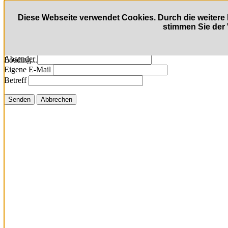
Link per Mail an einen Freund senden
Diese Webseite verwendet Cookies. Durch die weite
stimmen Sie der
Fenster schließen
E-Mail an
Absender
Loading...
Eigene E-Mail
Betreff
Senden
Abbrechen